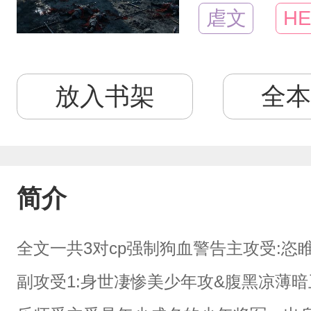
虐文
HE
放入书架
全本
简介
全文一共3对cp强制狗血警告主攻受:
副攻受1:身世凄惨美少年攻&腹黑凉薄暗