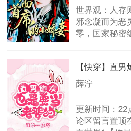
间变脸背叛他
世界观：人存
卫天还没亮，
的恶事他都对
邪念凝而为恶
腰：“陛下，
一个权力滔天
零，国家秘密
不好了！”“那
右男主又报复
士，以武力、
扣到怀里，安
个世界了。直
界分三性：男
顶替白莲花的
他说：【您需
【快穿】直男
子嗣）。盘龙
小白莲：“嘤嘤
年，存活下来
孤独成性，被
胡说，我没碰
薛泞
再说一遍。】
貌美送花郎，
这是你舅妈，快
世界苟活十年。
嘴硬心软、宠
不愧是大佬，
更新时间：2
他才发现：他的
悉，嗷？这不
论区留言置顶
氓，本体是全
可以先看仙帝