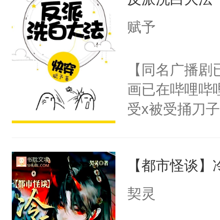
成为所有白莲
I，他们决定
赋予
学子，莫之阳
莲花可不止有
【同名广播剧
点脑袋，看着
画已在哔哩哔
常见问题一：
受x被受捅刀
教科书版：“
派，他的任务
样。”莫之阳
一位合适的男
母的微笑：“
【都市怪谈】
病，一个个的
留看着面前这
上了还是无动
契灵
人，突然醒悟
力跟男主称兄
问题二：废后