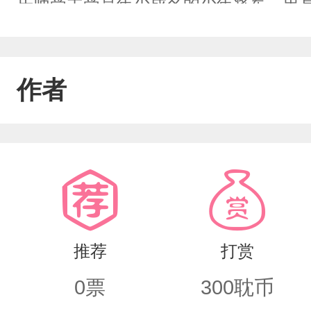
乐师受主受是年少成名的少年将军，出
北征伐，小有一番名气，百姓称怀真将
用弯钩穿透了受的膝盖骨，挑断受的四
作者
拖行...自此一战少年.将军沦为使家族
辱。本以为故事在这里就要结束了，奈何
是天命所归！我要独断万古！”的癔症世子
一点点展开。求生欲发动:新手菜鸟下手
推荐
打赏
0
票
300
耽币