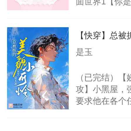
面世界1【你
来想逗逗人类
长大的竹马，
到油盐不进。
抢了你要给竹
本来只想成家
【快穿】总被
入住你家，愤
只对他温柔。
在转学生手上
是玉
至恶鬼神×冷
2【你是从大
善；他是冷，
学生，为了追
（已完结）【
只为你，守尽
想到，青梅第
攻】小黑屋，
你，才拥有家
舍友，你暗搓
要求他在各个
人×最强鬼神
不懂方言，你
世界，他任务
者文风写实派
诉对方是夸赞
对劲……患有
奇的宝子们误
沐浴露、洗衣