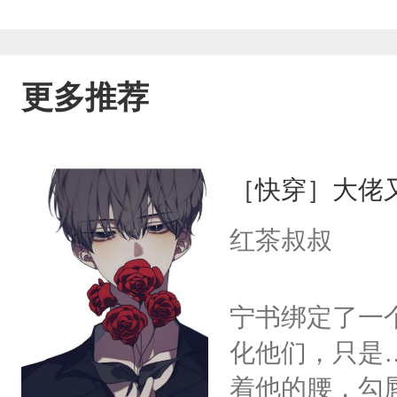
更多推荐
［快穿］大佬
红茶叔叔
宁书绑定了一
化他们，只是
着他的腰，勾