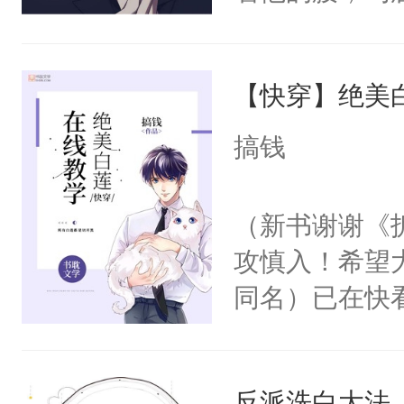
角落，捏着他
尝尝。”当红
【快穿】绝美
来，给老公亲
用力——为你
搞钱
糖专业户，不
（新书谢谢《
攻慎入！希望
同名）已在快
叭！】1V1
统界里面有个
反派洗白大法