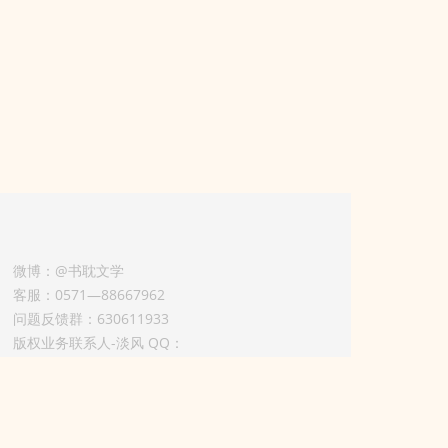
微博：@书耽文学
客服：0571—88667962
问题反馈群：630611933
版权业务联系人-淡风 QQ：
3614922414（加好友请备注合作来意）
3011002012925号
浙ICP备2025148804号