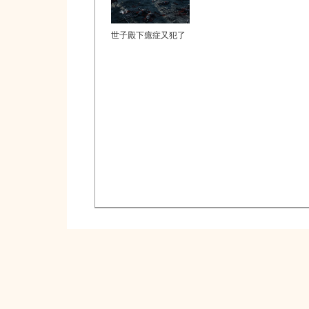
世子殿下癔症又犯了