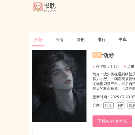
推荐
言情
原创
排行
书库
恸爱
连载
●
总字数：1.1万
●
点击
简介：沈知衡在遇到纳兰
努力才行。一朝发现被设
沈知衡囚禁三年，最后自己
最后的救命稻草。【漂亮
更新时间：2025-07-20 07:
分类：
甜文
HE
现
下载APP,读本书