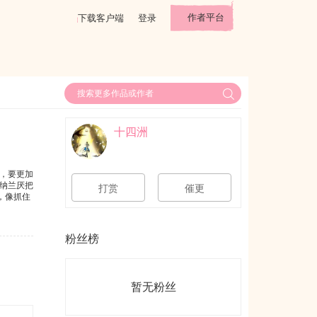
作者平台
下载客户端
登录
十四洲
，要更加
纳兰厌把
打赏
催更
，像抓住
粉丝榜
暂无粉丝