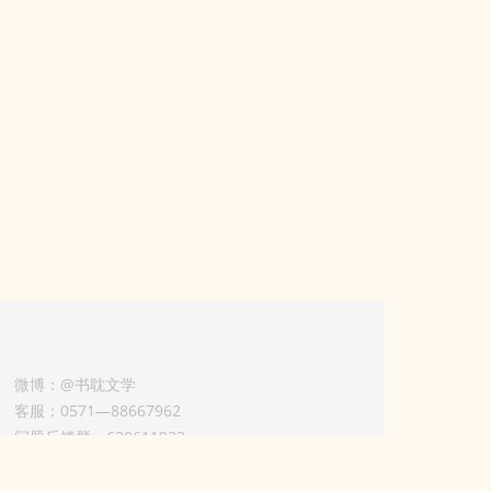
微博：@书耽文学
客服：0571—88667962
问题反馈群：630611933
版权业务联系人-淡风 QQ：
3614922414（加好友请备注合作来意）