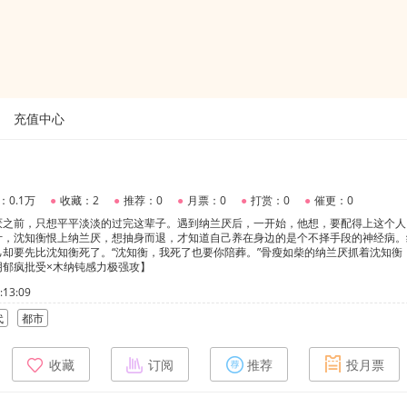
充值中心
：0.1万
●
收藏：2
●
推荐：0
●
月票：0
●
打赏：0
●
催更：0
厌之前，只想平平淡淡的过完这辈子。遇到纳兰厌后，一开始，他想，要配得上这个人
计，沈知衡恨上纳兰厌，想抽身而退，才知道自己养在身边的是个不择手段的神经病。
却要先比沈知衡死了。“沈知衡，我死了也要你陪葬。”骨瘦如柴的纳兰厌抓着沈知衡
阴郁疯批受×木纳钝感力极强攻】
13:09
代
都市
收藏
订阅
推荐
投月票