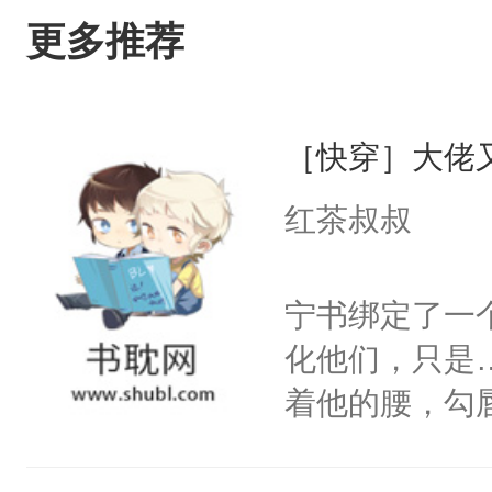
更多推荐
［快穿］大佬
红茶叔叔
宁书绑定了一
化他们，只是
着他的腰，勾
角落，捏着他
尝尝。”当红