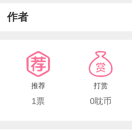
作者
推荐
打赏
1
票
0
耽币