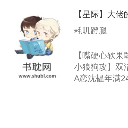
为了给娇气小
要闻他的信息
【星际】大佬的
后，竟然是为
上将在他发热
拥住了日思夜
耗叽蹬腿
eta，我给你
戒不掉，上了
【嘴硬心软果
【阴郁暴戾上将
小狼狗攻】双洁
ga受】【无生
A恋沈韫年满
年期均为兽态
迫于无奈，他
栏可看另外两本
自己契约结婚
反派霸总不肯
涉的平静生活
穿]被迫和黑
跳的日常生活