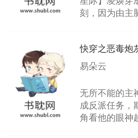
星际】凌焕穿
腰：“陛下，
知：1.双洁，双
刻，因为由主
不好了！”“那
来像是虐文，
达99%强制
扣到怀里，安
严重，不喜直
着脸威胁：“
顶替白莲花的
藏，推荐票都
快穿之恶毒炮
你会被打上囚
小白莲：“嘤嘤
灭。”得知死
胡说，我没碰
易朵云
的眼泪，伪装成
这是你舅妈，快
育园。当园长
不愧是大佬，
无所不能的主
家撸。omeg
悉，嗷？这不
成反派任务，
多彩。他万万
可以先看仙帝
角看他的眼神
将受伤时的兽
只为了让小主
话，装成猫吃