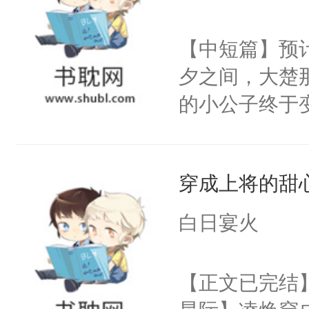
学子，莫之阳
莲花可不止有
【中短篇】预计
点脑袋，看着
夕之间，大楚
常见问题一：
的小公子终于
教科书版：“
打，劳作，折
样。”莫之阳
唯一给他希望
母的微笑：“
穿成上将的甜
的人。宁渊候
留看着面前这
子：“求你大
白日宴火
人，突然醒悟
点。”宁渊候：
问题二：废后
子：“呸！”杨
【正文已完结】
卫天还没亮，
子！”宁渊候：