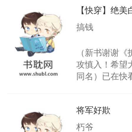
【快穿】绝美
来，给老公亲
用力——为你
搞钱
糖专业户，不
（新书谢谢《
攻慎入！希望
同名）已在快
叭！】1V1
统界里面有个
将军好欺
成为所有白莲
I，他们决定
朽爷