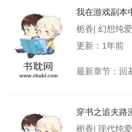
我在游戏副本
栀香| 幻想纯
更新：1年前
最新章节：回
穿书之追夫路
栀香| 现代纯