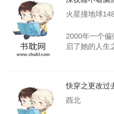
人的仙鬼之气
疯狂地涌入到
火星撞地球14
法维持初生身
王和泽熙仙尊
2000年一个
世间共同渡过
启了她的人生
口耳相传的话
人设服务的男
都会随着他们
天道所眷顾的
快穿之更改过
手共渡余生了
酉北
苦难。因为他
重任炮灰踏脚