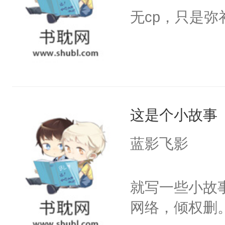
无cp，只是
历情劫时就算
老，恩爱如初
婚。郁生不甘
他们的爱情故
了先天灵气，
这是个小故事
刍狗。郁生盗
返过去，使人
蓝影飞影
量。但同时开
面对这七世，
就写一些小故
里。欲知后事
网络，倾权删
门万人嫌大师