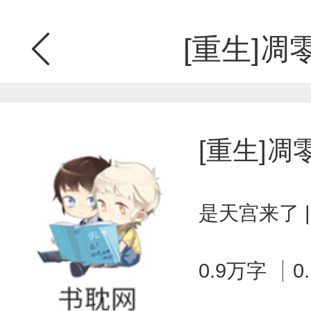
[重生]凋
[重生]
是天宫来了 |
0.9万字
0