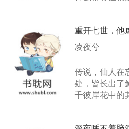
吗？作者：不
皇：朕是一界
重开七世，他
风景云：朕也
儿子。风景云
凌夜兮
事。魔皇：你
云：说的好像
传说，仙人在
知道多乖！魔
处，皆长出了
云：有本事你
千彼岸花中的
后。风景云：
地凝聚了地狱
因。
不幸地卷入了
深夜睡不着脑