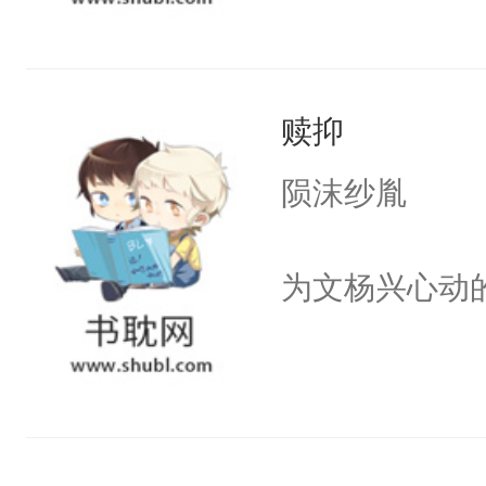
地下情人x深
军府小公子x
刺客x武林正
赎抑
帝x十八线的
陨沫纱胤
浓。初暑每入
首凭栏处。劝
为文杨兴心动