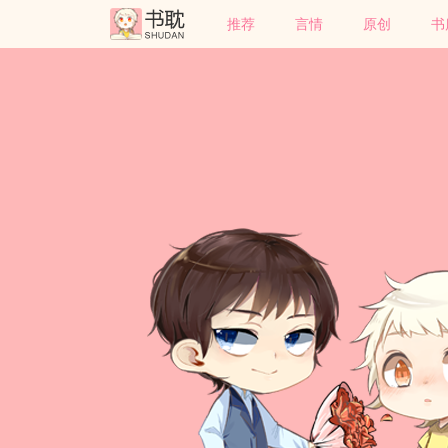
推荐
言情
原创
书