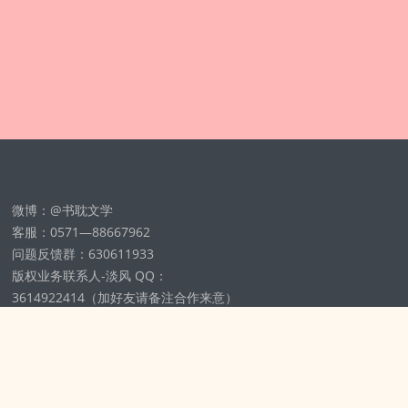
微博：@书耽文学
客服：0571—88667962
问题反馈群：630611933
版权业务联系人-淡风 QQ：
3614922414（加好友请备注合作来意）
11002012925号
浙ICP备2025148804号