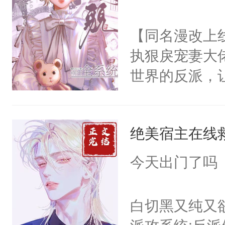
【同名漫改上
执狠戾宠妻大
世界的反派，
洛洛抱着草莓
会！我会被他弄
绝美宿主在线
困在别墅深处
的脚踝，肆意
今天出门了吗
疼你了。”黑
红：“师尊的
白切黑又纯又
Alpha大佬