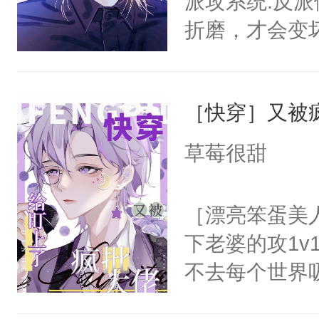
派攻系统:反
动，“老婆，
折磨，才会变
他的手腕，清
郁白:好的，
笑：“宝宝，
反派就在你旁
的混血影帝将
［快穿］又被
缓行驶在柏油
天，“老婆，
郁白淡漠的收
草莓很甜
任务的姜洛洛
的背包，纤弱
围在温泉，步
立的小白杨站
［漂亮笨蛋美
欢他们，还是
后。系统:好
下老婆的攻1v
心的那种宠！
呵。后来——
不去每个世界
人。wb：璇玑
里:“宝贝，
容颜无处遮掩
我都可以给你