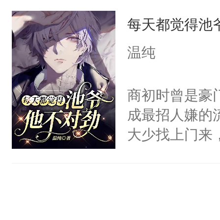
咬着不放。-
徒弟的手，步
每天都觉得池
从闻家讨回去
边，你哪里也
背，眼里是致
温纯
郁白的下巴将
我的妻子，什
让同学们看到
离开。”-骨
商初时曾是豪
人压在马棚闷
秘密，低声笑
成最招人嫌的
狂，“你跑不
原来是在偷我
大少找上门来
亲一亲你。”…
的孩子，才能
为池霆会照顾
手，大反派们
他搂在怀中，
上，他被无情
笑。高明的猎
控了一切，眼
仓皇逃窜，从
上说不要，心里就
哪里跑？不乖
少商初时，多
多就是伪强制