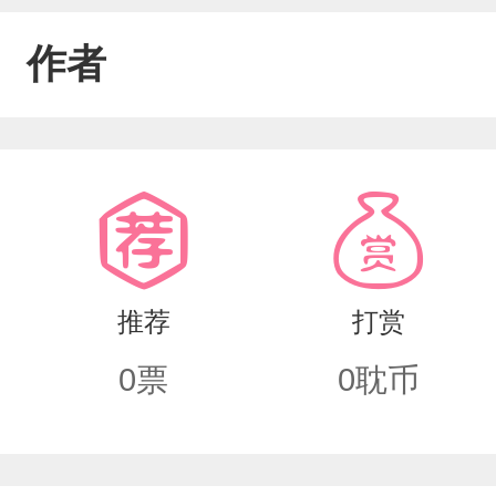
作者
推荐
打赏
0
票
0
耽币