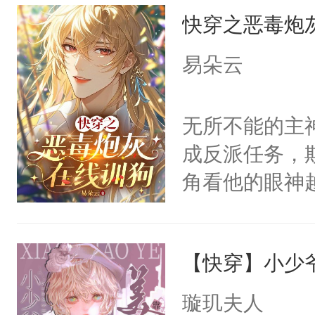
快穿之恶毒炮
来，给老公亲
用力——为你
易朵云
糖专业户，不
无所不能的主
成反派任务，
角看他的眼神
只为了让小主
为了给娇气小
【快穿】小少
后，竟然是为
拥住了日思夜
璇玑夫人