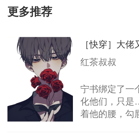
更多推荐
［快穿］大佬
红茶叔叔
宁书绑定了一
化他们，只是
着他的腰，勾
角落，捏着他
尝尝。”当红