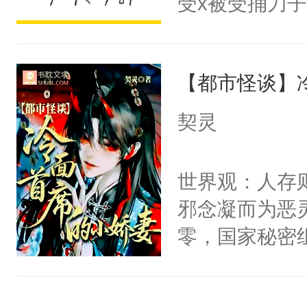
受x被受捅刀
宴：柳折枝你
派，他的任务
飞魄散！第二
一位合适的男
们竟然欺负你
【都市怪谈】
病，一个个的
宴：要不你跟
上了还是无动
契灵
来……“蛇蛇
力跟男主称兄
好，别人都想
间变脸背叛他
世界观：人存
堂魔尊……行
的恶事他都对
邪念凝而为恶
位，当日就抢
一个权力滔天
零，国家秘密
神偏执：不许
右男主又报复
士，以武力、
腿，把你锁在
个世界了。直
界分三性：男
有人养？还有
他说：【您需