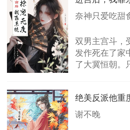
成为所有白莲
I，他们决定
奈神只爱吃甜
学子，莫之阳
莲花可不止有
双男主宫斗，
点脑袋，看着
发作死在了家
常见问题一：
了大冀恒朝。
教科书版：“
己的世界，并
样。”莫之阳
王名为云胤，
母的微笑：“
绝美反派他重
惜被人暗害，
留看着面前这
绝。主神知晓
谢不晚
人，突然醒悟
顾云去到大冀
问题二：废后