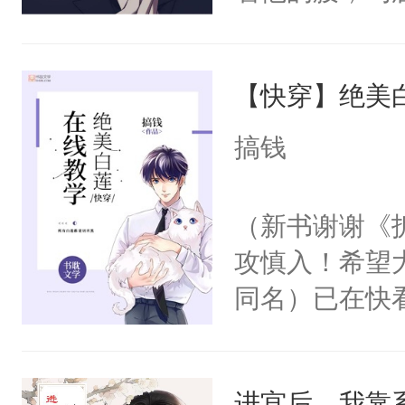
角落，捏着他
尝尝。”当红
【快穿】绝美
来，给老公亲
用力——为你
搞钱
糖专业户，不
（新书谢谢《
攻慎入！希望
同名）已在快
叭！】1V1
统界里面有个
进宫后，我靠