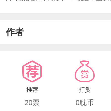
白日里浪荡的不成样子，一到晚上就蜷起
国万里方圆，无一寸荒草之地予我容身…
迟了生，聪慧通天。可他卦不敢算尽，情
作者
回的善德寺，亏欠我的，白某要一桩桩一
儿，凭什么要受一丁点委屈？”开放性结
推荐
打赏
20
票
0
耽币