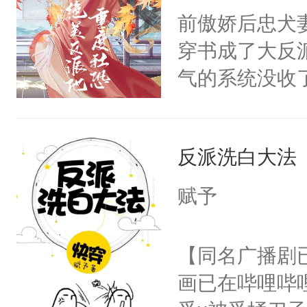
朝，一个从未
前傲娇后忠犬
卫天还没亮，
为三种性别。
穿书成了大反
腰：“陛下，
构与男子相同
气的系统没收
不好了！”“那
了一颗红色的
成了没用的废
扣到怀里，安
得不开始在后
说他可怜，却
顶替白莲花的
人，最终坐上
反派洗白大法
用见人，因为
小白莲：“嘤嘤
言神龙见首不
胡说，我没碰
赋予
想见人。没有
这是你舅妈，快
名蛇蛇，跟人
不愧是大佬，
【同名广播剧
不知道，那小
悉，嗷？这不
画已在哔哩哔
头，魔尊墨宴
可以先看仙帝