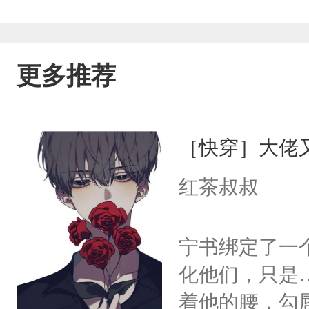
更多推荐
［快穿］大佬
红茶叔叔
宁书绑定了一
化他们，只是
着他的腰，勾