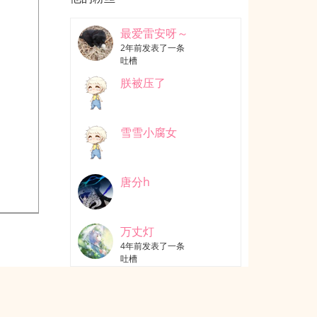
最爱雷安呀～
2年前发表了一条
吐槽
朕被压了
雪雪小腐女
唐分h
万丈灯
4年前发表了一条
吐槽