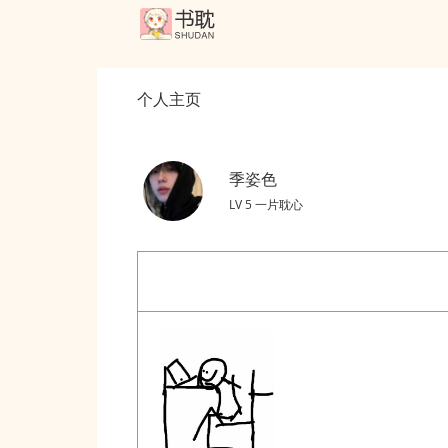
个人主页
季姿色
LV 5 一片耽心