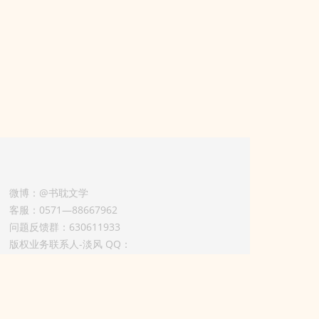
微博：@书耽文学
客服：0571—88667962
问题反馈群：630611933
版权业务联系人-淡风 QQ：
3614922414（加好友请备注合作来意）
3011002012925号
浙ICP备2025148804号