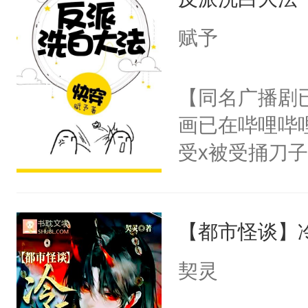
成为所有白莲
I，他们决定
赋予
学子，莫之阳
莲花可不止有
【同名广播剧
点脑袋，看着
画已在哔哩哔
常见问题一：
受x被受捅刀
教科书版：“
派，他的任务
样。”莫之阳
一位合适的男
母的微笑：“
【都市怪谈】
病，一个个的
留看着面前这
上了还是无动
契灵
人，突然醒悟
力跟男主称兄
问题二：废后