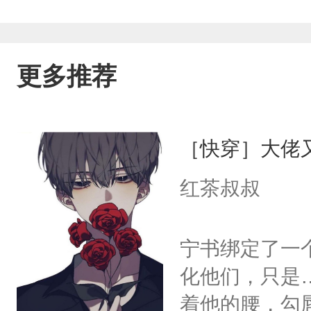
更多推荐
［快穿］大佬
红茶叔叔
宁书绑定了一
化他们，只是
着他的腰，勾