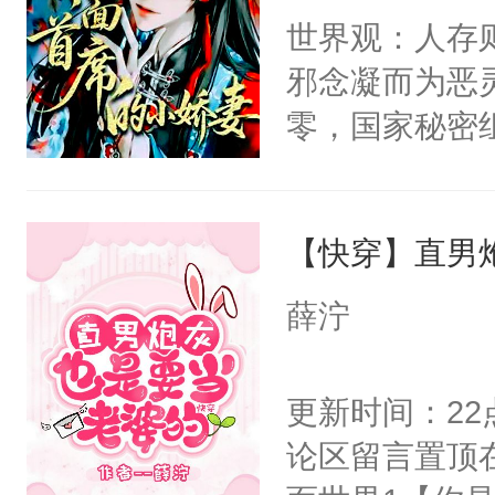
间变脸背叛他
世界观：人存
卫天还没亮，
的恶事他都对
邪念凝而为恶
腰：“陛下，
一个权力滔天
零，国家秘密
不好了！”“那
右男主又报复
士，以武力、
扣到怀里，安
个世界了。直
界分三性：男
顶替白莲花的
他说：【您需
【快穿】直男
子嗣）。盘龙
小白莲：“嘤嘤
年，存活下来
孤独成性，被
胡说，我没碰
薛泞
再说一遍。】
貌美送花郎，
这是你舅妈，快
世界苟活十年。
嘴硬心软、宠
不愧是大佬，
更新时间：2
他才发现：他的
悉，嗷？这不
论区留言置顶
氓，本体是全
可以先看仙帝