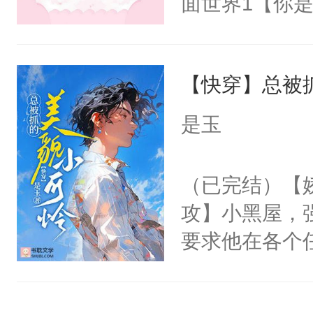
面世界1【你
来想逗逗人类
长大的竹马，
到油盐不进。
抢了你要给竹
本来只想成家
【快穿】总被
入住你家，愤
只对他温柔。
在转学生手上
是玉
至恶鬼神×冷
2【你是从大
善；他是冷，
学生，为了追
（已完结）【
只为你，守尽
想到，青梅第
攻】小黑屋，
你，才拥有家
舍友，你暗搓
要求他在各个
人×最强鬼神
不懂方言，你
世界，他任务
者文风写实派
诉对方是夸赞
对劲……患有
奇的宝子们误
沐浴露、洗衣