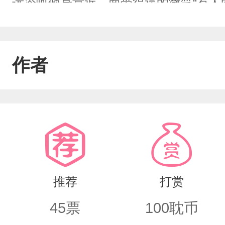
远冷呵倾身靠近，面带得逞的微笑“有人
就摆在眼前。”江帅闻言浑身颤抖的作揖
是你啊，一切都是误会。”顾远“放心，
作者
我们的赌注的。”江帅“你想好赌注了？”
摇头“当初说好，赌注不能当你男朋友在
说的假装而已，怎么看你这意思是要真当
推荐
打赏
45
票
100
耽币