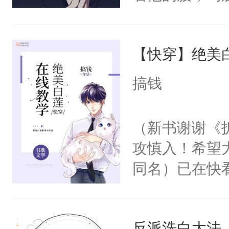
角落，捏着他
尝尝。”当红
【快穿】绝美
来，给老公亲
用力——为你
搞钱
糖专业户，不
（新书谢谢《
攻慎入！希望
同名）已在快
叭！】1V1
统界里面有个
反派洗白大法