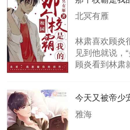
和对方展开一
对方的课，借
北冥有雁
我的信息素是
一个闻。”之后
林肃喜欢顾炎
师，我在发Q
见到他就说，
哥，帮帮我…
顾炎看到林肃
可以忍，因为
每秒拿着刀子
吗？锁骨呢？
迹，但他最接
公，等我们见
今天又被帝少
个得此生此世
于，人渣Eni
地想着。“听说
雅海
了一对一的腿
不是很正常吗
此同时，楚辞