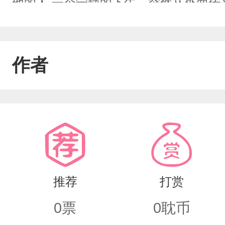
他的人,一个宁静的下午，突然从外面传
了一个长像俊美的男生……叶泽×简墨寒
还请告知谢谢！
作者
推荐
打赏
0
票
0
耽币