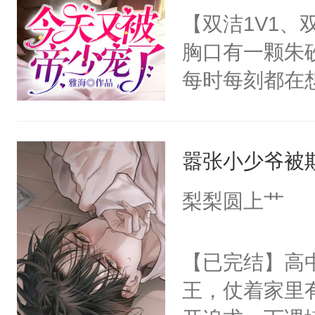
怪了。”顾炎
【双洁1V1
也越来越不对
儿！”爱而微
胸口有一颗朱
话，“楚辞，
就干善良受攻
每时每刻都在
辞：“？？莫？
攻，可能开头
月光。可他却
你。”楚辞：“
能虐），追妻
他！=====
高冷还嫌弃我
主旨还是甜甜
嚣张小少爷被
亲亲，总是会
天，楚辞如愿
观众老爷有钱
他，毫不留情
——“给宝贝
梨梨圆上艹
活略苦，需加
招招手，用最
的说了一句“
合法。】
腿给你坐！”季
吧？”就把男
【已完结】高
季阳这辈子，
器，直接从教
王，仗着家里
这辈子，只宠
便释放出信息