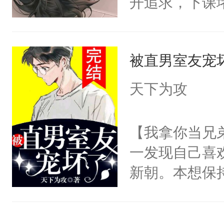
开追求，下课
亦承X季阳（
要骗我？”导
道江舟不领情
【副CP】沈
心喜欢你的，
家把柄，威胁
贱货炸毛受）
才知道自己的
被直男室友宠
剧变，陳橘从
镖攻X富家公
对我说的那些
累赘，几年的
天下为攻
为什么会是您
子。一次同学
男人的信息素
江舟，悬殊的
【我拿你当兄
开始。”楚辞
偷偷的喜欢。
一发现自己喜
骗我，嗯？”“
是变了一一个
新朝。本想保
计较。只要你
的晕晕乎乎时
他动手动脚，
你。”男人拿
为了报复才接
徐新朝不承认
骗男人的承诺。
舟所有的联系