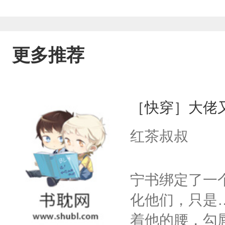
更多推荐
［快穿］大佬
红茶叔叔
宁书绑定了一
化他们，只是
着他的腰，勾