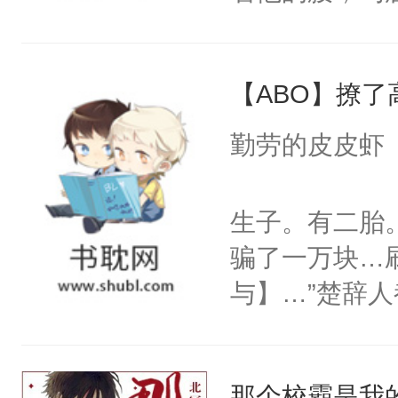
角落，捏着他
尝尝。”当红
【ABO】撩
来，给老公亲
用力——为你
勤劳的皮皮虾
糖专业户，不
生子。有二胎
骗了一万块…
与】…”楚辞
与】，害得他
是楚辞只好找到
那个校霸是我