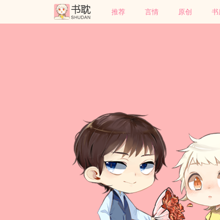
推荐
言情
原创
书