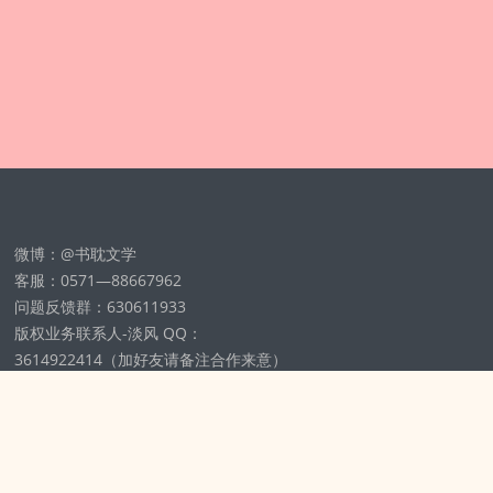
微博：@书耽文学
客服：0571—88667962
问题反馈群：630611933
版权业务联系人-淡风 QQ：
3614922414（加好友请备注合作来意）
11002012925号
浙ICP备2025148804号