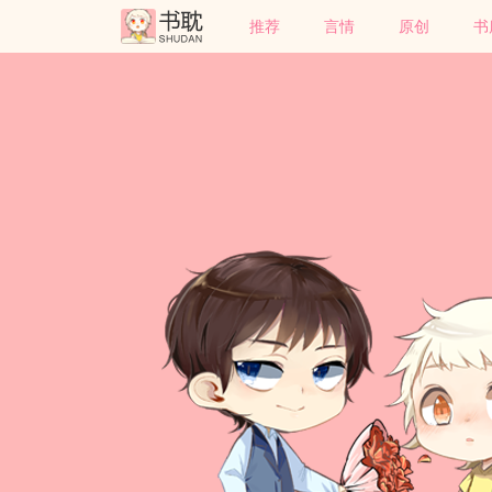
推荐
言情
原创
书