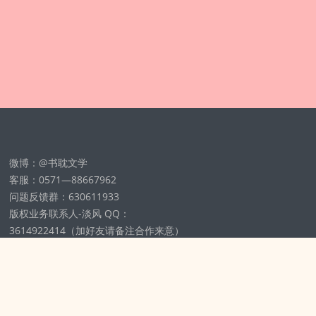
微博：@书耽文学
客服：0571—88667962
问题反馈群：630611933
版权业务联系人-淡风 QQ：
3614922414（加好友请备注合作来意）
11002012925号
浙ICP备2025148804号