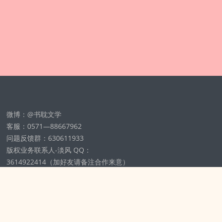
微博：@书耽文学
客服：0571—88667962
问题反馈群：630611933
版权业务联系人-淡风 QQ：
3614922414（加好友请备注合作来意）
11002012925号
浙ICP备2025148804号