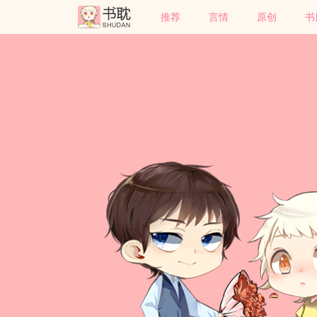
推荐
言情
原创
书