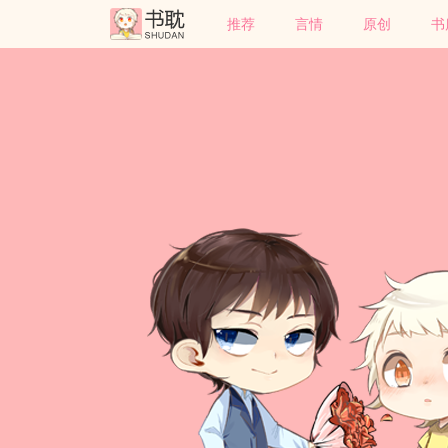
推荐
言情
原创
书