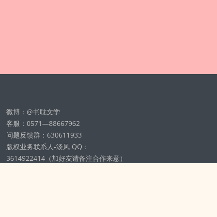
微博：@书耽文学
客服：0571—88667962
问题反馈群：630611933
版权业务联系人-淡风 QQ：
3614922414（加好友请备注合作来意）
11002012925号
浙ICP备2025148804号