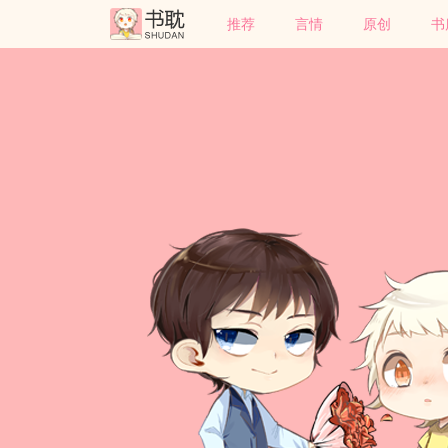
推荐
言情
原创
书