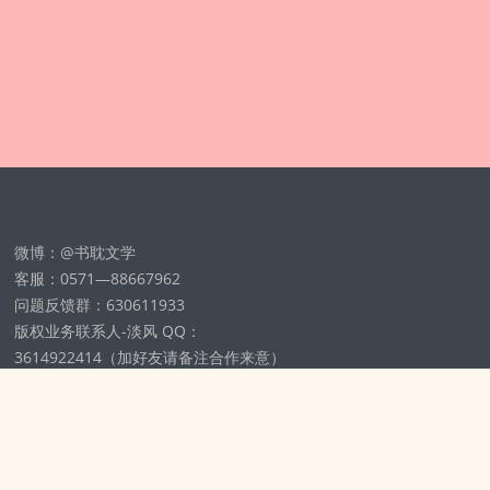
微博：@书耽文学
客服：0571—88667962
问题反馈群：630611933
版权业务联系人-淡风 QQ：
3614922414（加好友请备注合作来意）
11002012925号
浙ICP备2025148804号