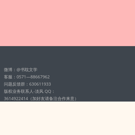
微博：@书耽文学
客服：0571—88667962
问题反馈群：630611933
版权业务联系人-淡风 QQ：
3614922414（加好友请备注合作来意）
11002012925号
浙ICP备2025148804号