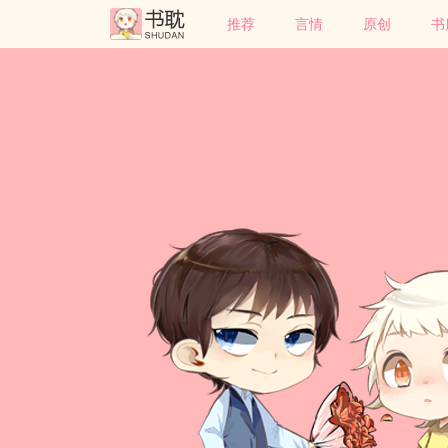
推荐
言情
原创
书