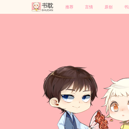
推荐
言情
原创
书