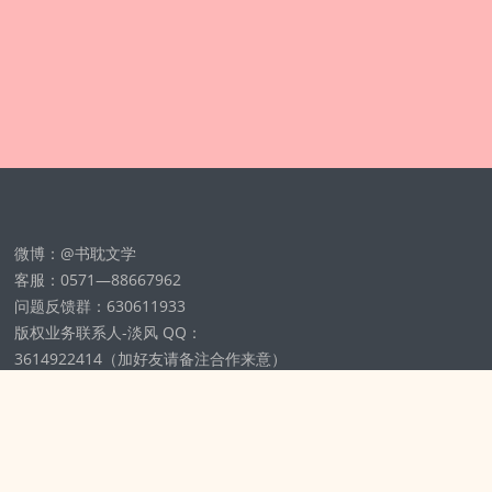
微博：@书耽文学
客服：0571—88667962
问题反馈群：630611933
版权业务联系人-淡风 QQ：
3614922414（加好友请备注合作来意）
11002012925号
浙ICP备2025148804号