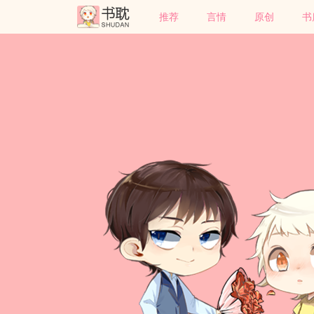
推荐
言情
原创
书