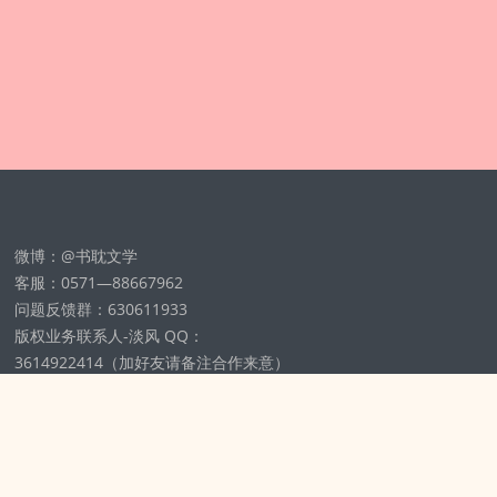
微博：@书耽文学
客服：0571—88667962
问题反馈群：630611933
版权业务联系人-淡风 QQ：
3614922414（加好友请备注合作来意）
11002012925号
浙ICP备2025148804号