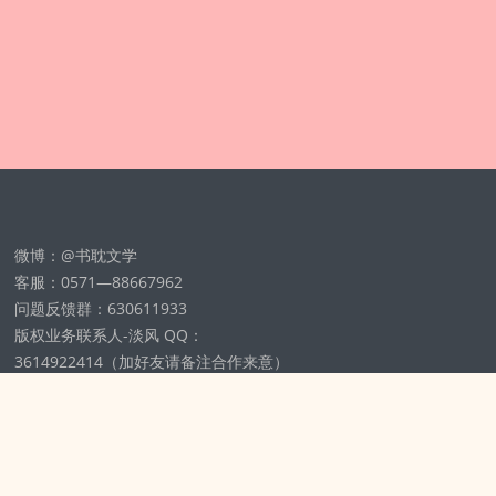
微博：@书耽文学
客服：0571—88667962
问题反馈群：630611933
版权业务联系人-淡风 QQ：
3614922414（加好友请备注合作来意）
11002012925号
浙ICP备2025148804号