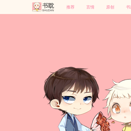
推荐
言情
原创
书