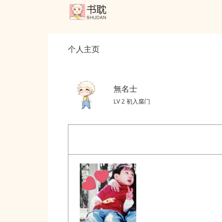
个人主页
無名士
LV 2 初入腐门