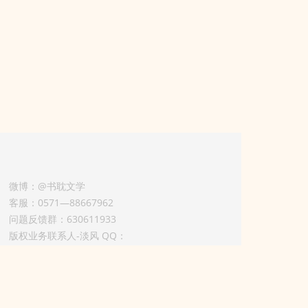
微博：@书耽文学
客服：0571—88667962
问题反馈群：630611933
版权业务联系人-淡风 QQ：
3614922414（加好友请备注合作来意）
3011002012925号
浙ICP备2025148804号