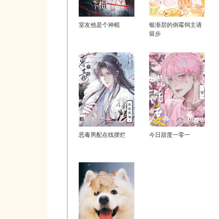
室友他是个神棍
银渐层的倒霉饲主请
留步
恶毒男配在线摆烂
今日甜度一零一