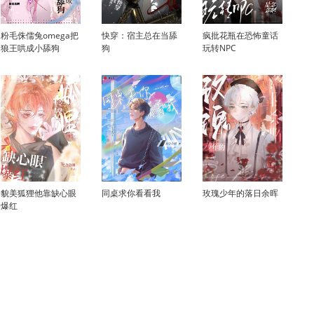
粉毛侏儒兔omega把
快穿：宿主总在当舔
疯批花瓶在恐怖童话
狼王哄成小舔狗
狗
玩转NPC
貌美狐狸他靠缺心眼
同桌求你看看我
玫瑰少年的落日余晖
爆红