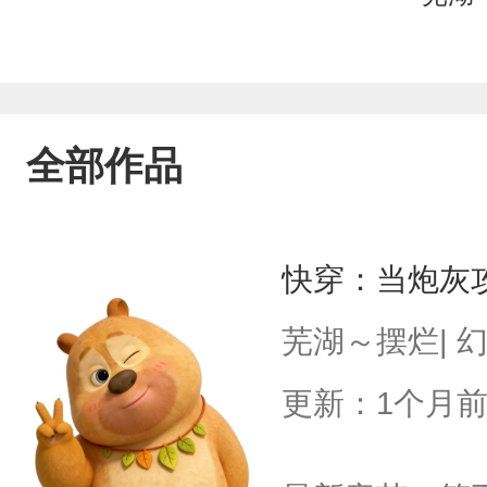
全部作品
快穿：当炮灰
芜湖～摆烂| 
更新：1个月