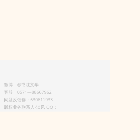
微博：@书耽文学
客服：0571—88667962
问题反馈群：630611933
版权业务联系人-淡风 QQ：
3614922414（加好友请备注合作来意）
3011002012925号
浙ICP备2025148804号