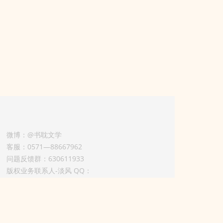
微博：@书耽文学
客服：0571—88667962
问题反馈群：630611933
版权业务联系人-淡风 QQ：
3614922414（加好友请备注合作来意）
3011002012925号
浙ICP备2025148804号