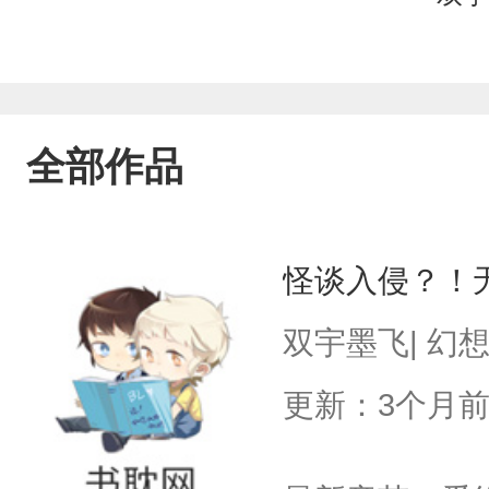
全部作品
怪谈入侵？！
双宇墨飞| 幻
更新：3个月