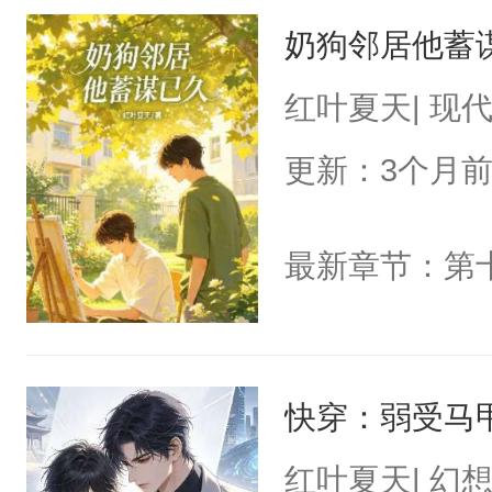
奶狗邻居他蓄
红叶夏天| 现
更新：3个月
最新章节：第
快穿：弱受马
红叶夏天| 幻