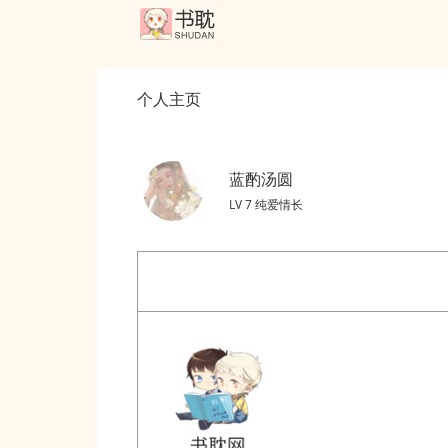
个人主页
蓝酌汤圆
LV 7 纯爱情长