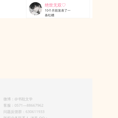
绝世无双♡
10个月前发表了一
条吐槽
微博：@书耽文学
客服：0571—88667962
问题反馈群：630611933
版权业务联系人-淡风 QQ：