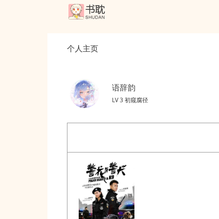
个人主页
语辞韵
LV 3 初窥腐径