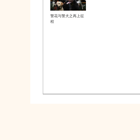
警花与警犬之再上征
程