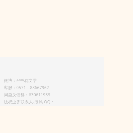
微博：@书耽文学
客服：0571—88667962
问题反馈群：630611933
版权业务联系人-淡风 QQ：
3614922414（加好友请备注合作来意）
3011002012925号
浙ICP备2025148804号