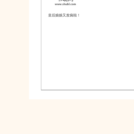
皇后娘娘又发疯啦！