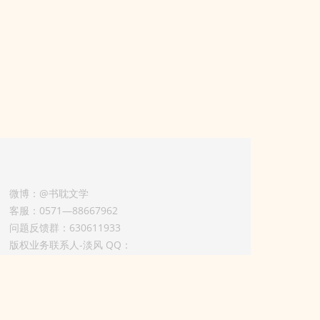
微博：@书耽文学
客服：0571—88667962
问题反馈群：630611933
版权业务联系人-淡风 QQ：
3614922414（加好友请备注合作来意）
3011002012925号
浙ICP备2025148804号