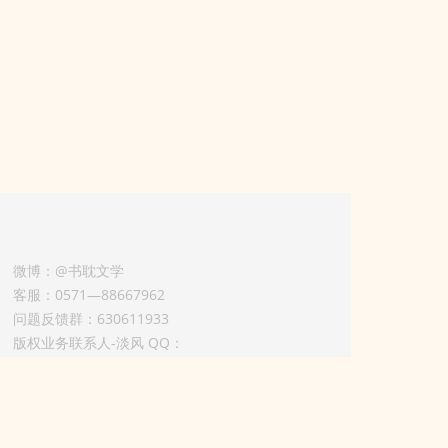
微博：@书耽文学
客服：0571—88667962
问题反馈群：630611933
版权业务联系人-淡风 QQ：
3614922414（加好友请备注合作来意）
3011002012925号
浙ICP备2025148804号