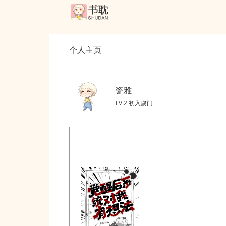
个人主页
瓷雅
LV 2 初入腐门