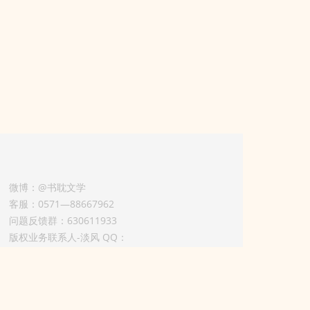
微博：@书耽文学
客服：0571—88667962
问题反馈群：630611933
版权业务联系人-淡风 QQ：
3614922414（加好友请备注合作来意）
3011002012925号
浙ICP备2025148804号