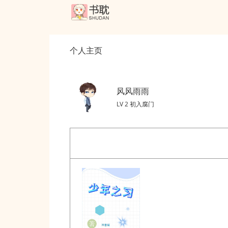
个人主页
风风雨雨
LV 2 初入腐门