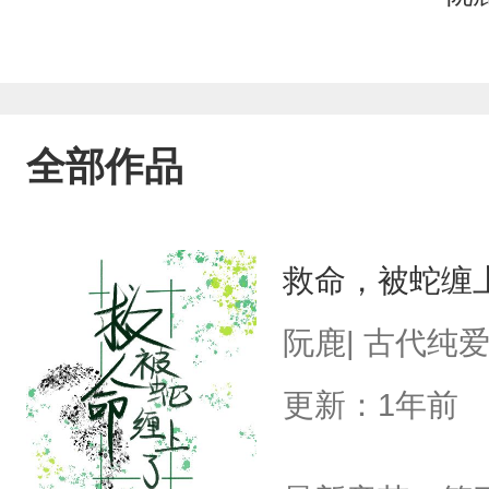
全部作品
救命，被蛇缠
阮鹿| 古代纯
更新：1年前