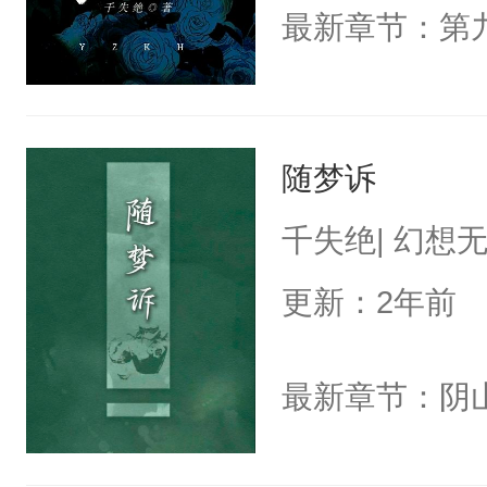
随梦诉
千失绝| 幻想无
更新：2年前
最新章节：阴