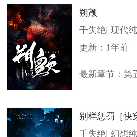
朔颤
千失绝| 现代
更新：1年前
最新章节：第
别样惩罚［快
千失绝| 幻想