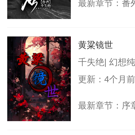
黄粱镜世
千失绝| 幻想
更新：4个月
最新章节：序