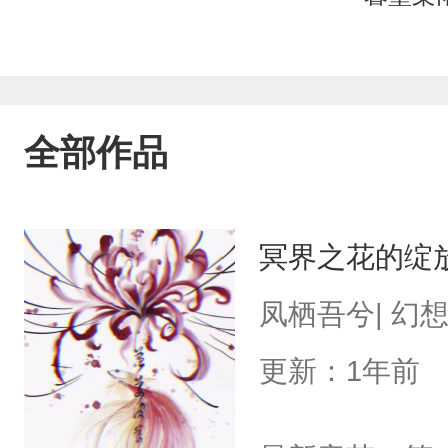
全部作品
冥界之花的绽
凤栖吾兮| 幻
更新：1年前