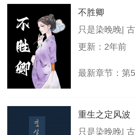
不胜卿
只是染晚晚| 
更新：2年前
重生之定风波
只是染晚晚| 