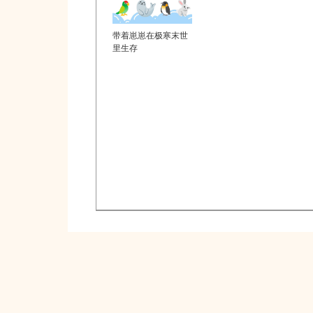
带着崽崽在极寒末世
里生存