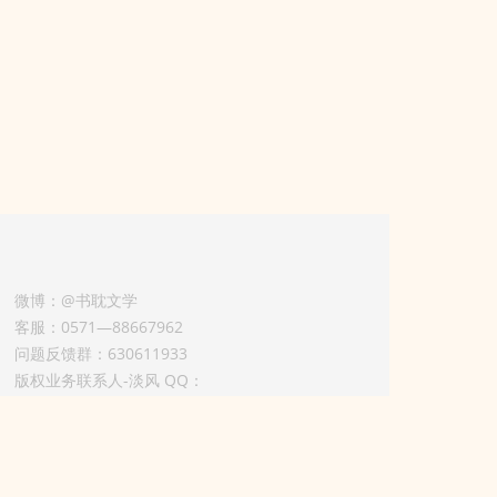
微博：@书耽文学
客服：0571—88667962
问题反馈群：630611933
版权业务联系人-淡风 QQ：
3614922414（加好友请备注合作来意）
3011002012925号
浙ICP备2025148804号