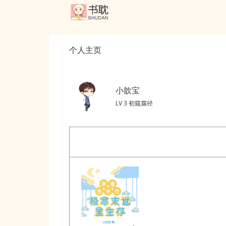
个人主页
小歆宝
LV 3 初窥腐径