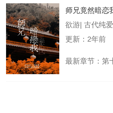
师兄竟然暗恋
欲游| 古代纯
更新：2年前
最新章节：第