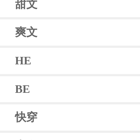
甜文
爽文
HE
BE
快穿