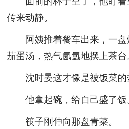
面前的杯子空了，他盯着空
传来动静。
阿姨推着餐车出来，一盘炒
茄蛋汤，热气氤氲地摆上茶台
沈时晏这才像是被饭菜的
他拿起碗，给自己盛了饭
筷子刚伸向那盘青菜。