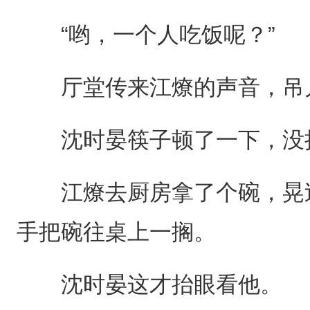
“哟，一个人吃饭呢？”
厅堂传来江燎的声音，吊儿
沈时晏筷子顿了一下，没抬
江燎去厨房拿了个碗，晃过
手把碗往桌上一搁。
沈时晏这才抬眼看他。