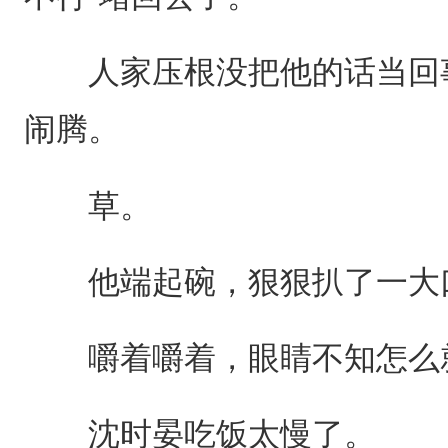
人家压根没把他的话当回事
闹腾。
草。
他端起碗，狠狠扒了一大
嚼着嚼着，眼睛不知怎么
沈时晏吃饭太慢了。