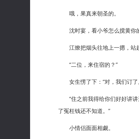
哦，果真来朝圣的。
沈时宴，看小爷怎么搅黄你的
江燎把烟头往地上一摁，站起
“二位，来住宿的？”
女生愣了下：“对，我们订了房
“住之前我得给你们好好讲讲这
了冤枉钱还不知道。”
小情侣面面相觑。