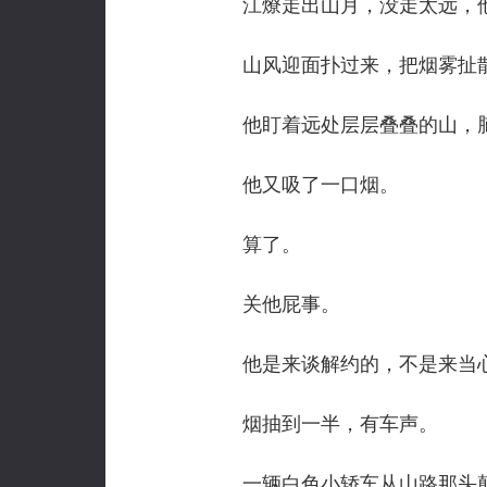
江燎走出山月，没走太远，他
山风迎面扑过来，把烟雾扯
他盯着远处层层叠叠的山，脑子
他又吸了一口烟。
算了。
关他屁事。
他是来谈解约的，不是来当心
烟抽到一半，有车声。
一辆白色小轿车从山路那头颠簸