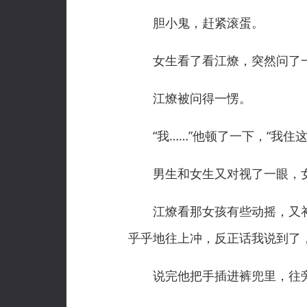
胆小鬼，赶紧滚蛋。
女生看了看江燎，突然问了一句
江燎被问得一愣。
“我……”他顿了一下，“我住这
男生和女生又对视了一眼，女
江燎看那女孩有些动摇，又补了
乎乎地往上冲，反正话我说到了
说完他把手插进裤兜里，往旁边