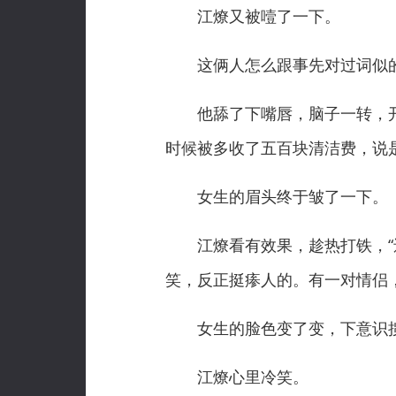
江燎又被噎了一下。
这俩人怎么跟事先对过词似
他舔了下嘴唇，脑子一转，开始
时候被多收了五百块清洁费，说
女生的眉头终于皱了一下。
江燎看有效果，趁热打铁，“还
笑，反正挺瘆人的。有一对情侣
女生的脸色变了变，下意识揽
江燎心里冷笑。