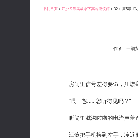
书耽首页
>
江少爷靠美貌拿下高冷建筑师
> 32 > 第5章 
作者：一颗
房间里信号差得要命，江燎举
“喂，爸……您听得见吗？”
听筒里滋滋啦啦的电流声盖过了
江燎把手机换到左手，凑近窗缝