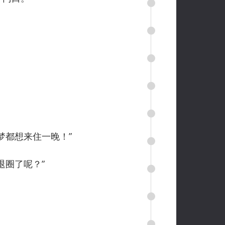
梦都想来住一晚！”
退圈了呢？”