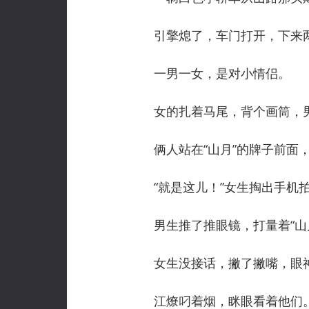
引擎熄了，车门打开，下来
一男一女，是对小情侣。
女的扎着马尾，背个画筒，男
俩人站在“山月”的牌子前面，
“就是这儿！”女生掏出手机拍
男生推了推眼镜，打量着“山月
女生没接话，撇了撇嘴，眼神里
江燎叼着烟，眯眼看着他们