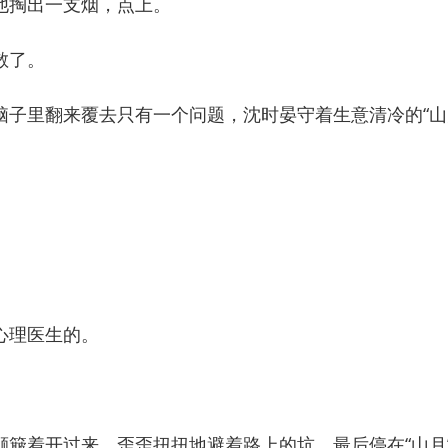
掏出一支烟，点上。
散了。
里翻来覆去只有一个问题，沈时晏守着生意清冷的“山
理医生的。
着开过来，歪歪扭扭地避着路上的坑，最后停在“山月