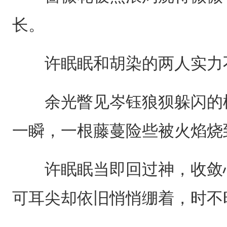
长。
许眠眠和胡染的两人实力不
余光瞥见岑钰狼狈躲闪的模
一瞬，一根藤蔓险些被火焰烧
许眠眠当即回过神，收敛心
可耳尖却依旧悄悄绷着，时不