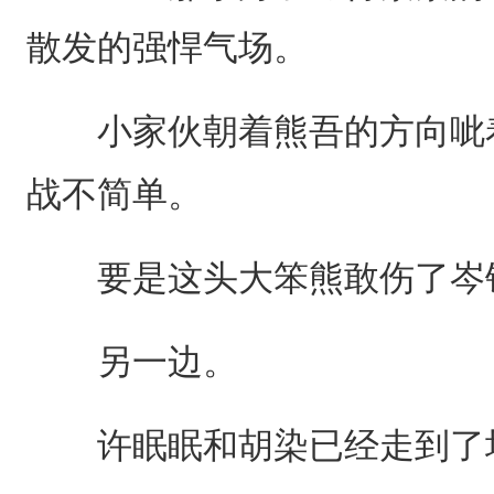
散发的强悍气场。
小家伙朝着熊吾的方向呲着
战不简单。
要是这头大笨熊敢伤了岑钰
另一边。
许眠眠和胡染已经走到了场