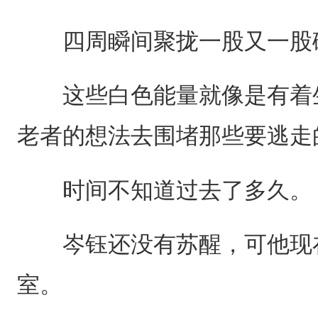
四周瞬间聚拢一股又一股磅
这些白色能量就像是有着生
老者的想法去围堵那些要逃走
时间不知道过去了多久。
岑钰还没有苏醒，可他现在
室。