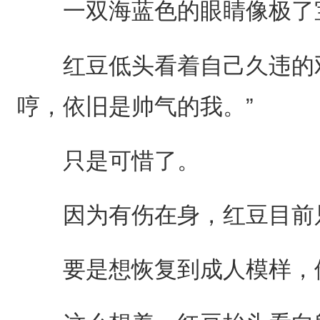
一双海蓝色的眼睛像极了
红豆低头看着自己久违的双
哼，依旧是帅气的我。”
只是可惜了。
因为有伤在身，红豆目前只
要是想恢复到成人模样，他