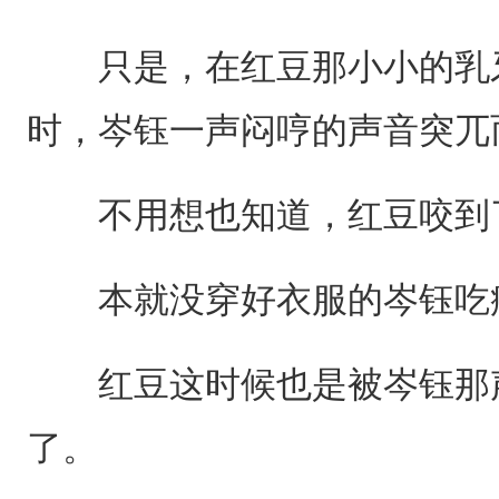
只是，在红豆那小小的乳牙
时，岑钰一声闷哼的声音突兀而
不用想也知道，红豆咬到
本就没穿好衣服的岑钰吃痛
红豆这时候也是被岑钰那声
了。