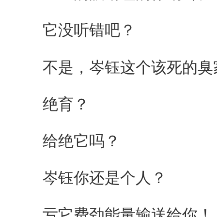
它没听错吧？
不是，岑钰这个该死的臭家
绝育？
给绝它吗？
岑钰你还是个人？
亏它费劲能量输送给你！