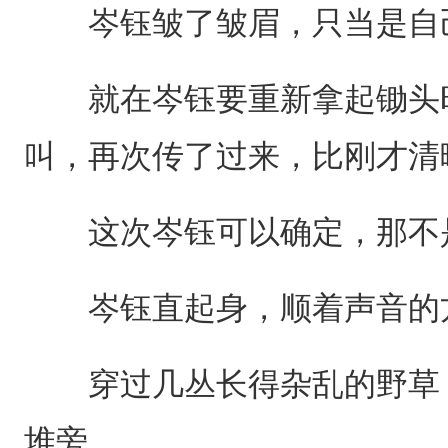
岑钰皱了皱眉，只当是自
就在岑钰要重新拿起锄头时
叫，再次传了过来，比刚才清
这次岑钰可以确定，那不
岑钰直起身，顺着声音的
穿过几丛长得杂乱的野草，
堆旁。