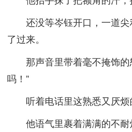
他抬手抹了把额角的汗，掏
还没等岑钰开口，一道尖利
了过来。
那声音里带着毫不掩饰的怒
吗！”
听着电话里这熟悉又厌烦的
他语气里裹着满满的不耐烦