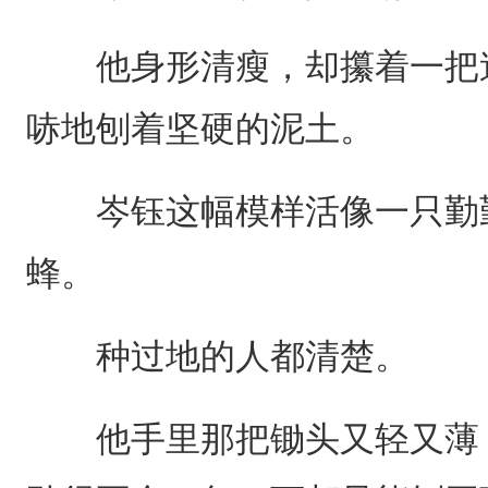
他身形清瘦，却攥着一把迷
哧地刨着坚硬的泥土。
岑钰这幅模样活像一只勤勤
蜂。
种过地的人都清楚。
他手里那把锄头又轻又薄，