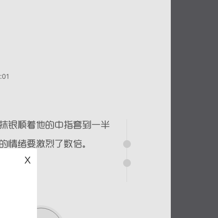
:01
X