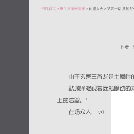
书耽首页
>
重生反派难驯养
> 仙盟大会 > 第四十话 共同配
作者：