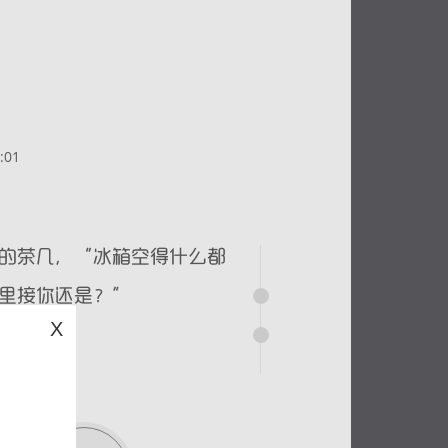
:01
X