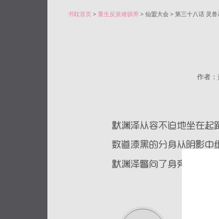
书耽首页
>
重生反派难驯养
> 仙盟大会 > 第三十八话 灵
作者：