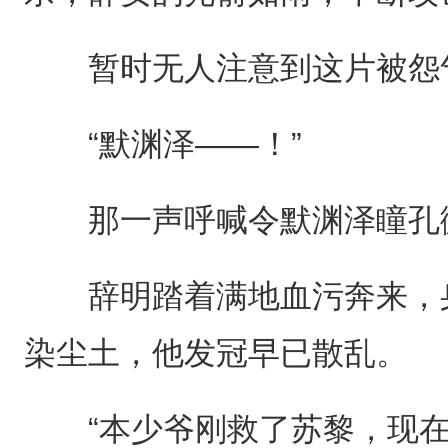
暂时无人注意到这片被怨
“默渊泽——！”
那一声呼喊令默渊泽瞳孔
辞明踏着满地血污奔来，身
染尘土，他发冠早已散乱。
“本少爷刚救了苏黎，现在