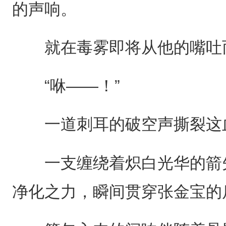
的声响。
就在毒雾即将从他的嘴吐
“咻——！”
一道刺耳的破空声撕裂这
一支缠绕着炽白光华的箭矢
净化之力，瞬间贯穿张金宝的