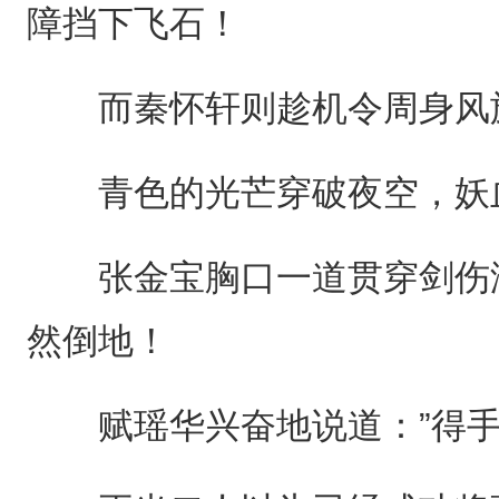
障挡下飞石！
而秦怀轩则趁机令周身风旋
青色的光芒穿破夜空，妖
张金宝胸口一道贯穿剑伤汩
然倒地！
赋瑶华兴奋地说道：”得手