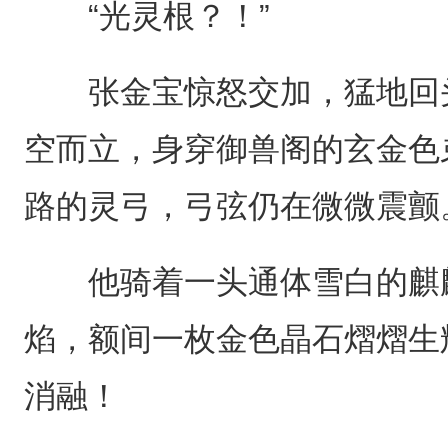
“光灵根？！”
张金宝惊怒交加，猛地回头
空而立，身穿御兽阁的玄金色
路的灵弓，弓弦仍在微微震颤
他骑着一头通体雪白的麒麟
焰，额间一枚金色晶石熠熠生
消融！