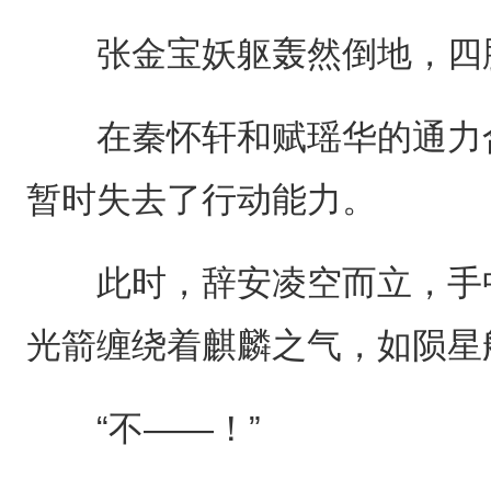
张金宝妖躯轰然倒地，四肢
在秦怀轩和赋瑶华的通力合
暂时失去了行动能力。
此时，辞安凌空而立，手中
光箭缠绕着麒麟之气，如陨星
“不——！”