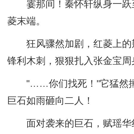
霎那间！秦怀轩纵身一跃至
菱末端。
狂风骤然加剧，红菱上的荆
锋利木刺，狠狠扎入张金宝周
"……你们找死！"它猛然
巨石如雨砸向二人！
面对袭来的巨石，赋瑶华红