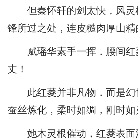
但秦怀轩的剑太快，风灵根
锋所过之处，连皮糙肉厚山精
赋瑶华素手一挥，腰间红菱
丈！
此红菱并非凡物，而是幻情
蚕丝炼化，柔时如绸，刚时如
她木灵根催动，红菱表面浮